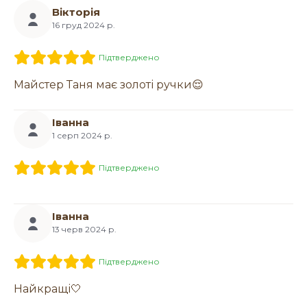
Вікторія
16 груд 2024 р.
Підтверджено
Майстер Таня має золоті ручки😌
Іванна
1 серп 2024 р.
Підтверджено
Іванна
13 черв 2024 р.
Підтверджено
Найкращі🤍