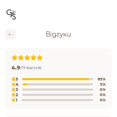
Відгуки
4.9
(19 відгуків)
5
95%
4
5%
3
0%
2
0%
1
0%